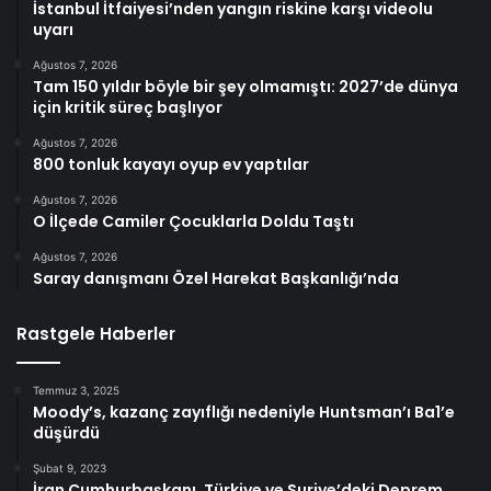
İstanbul İtfaiyesi’nden yangın riskine karşı videolu
uyarı
Ağustos 7, 2026
Tam 150 yıldır böyle bir şey olmamıştı: 2027’de dünya
için kritik süreç başlıyor
Ağustos 7, 2026
800 tonluk kayayı oyup ev yaptılar
Ağustos 7, 2026
O İlçede Camiler Çocuklarla Doldu Taştı
Ağustos 7, 2026
Saray danışmanı Özel Harekat Başkanlığı’nda
Rastgele Haberler
Temmuz 3, 2025
Moody’s, kazanç zayıflığı nedeniyle Huntsman’ı Ba1’e
düşürdü
Şubat 9, 2023
İran Cumhurbaşkanı, Türkiye ve Suriye’deki Deprem