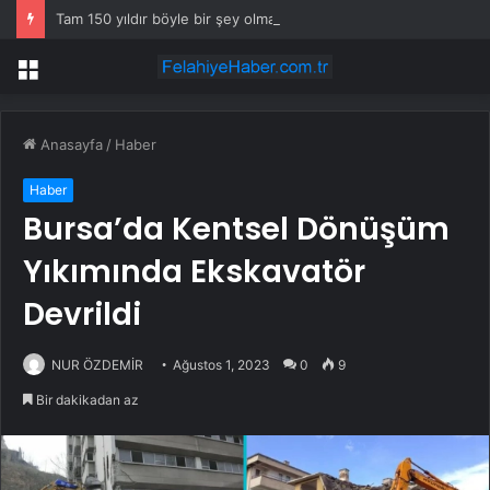
Tam 150 yıldır böyle bir şey olmamıştı: 2027’de dünya için kritik süreç başlıyor
Menü
Anasayfa
/
Haber
Haber
Bursa’da Kentsel Dönüşüm
Yıkımında Ekskavatör
Devrildi
NUR ÖZDEMİR
Ağustos 1, 2023
0
9
Bir dakikadan az