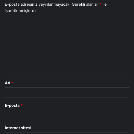
E-posta adresiniz yayınlanmayacak.
Gerekli alanlar
*
ile
işaretlenmişlerdir
Y
o
r
u
m
*
Ad
*
E-posta
*
İnternet sitesi