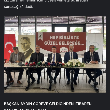
biz zarar etmemek için 3 çeşit yemeği 80 liradan
sunacağız.” dedi.
BAŞKAN AYDIN GÖREVE GELDİĞİNDEN İTİBAREN