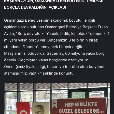
BAŞKAN AYDIN, OSMANGAZİ BELEDİYESİNİ 1 MİLYAR
BORÇLA DEVRALDIĞINI AÇIKLADI
Osmangazi Belediyesinin ekonomik boyutu ile ilgili
açıklamalarda bulunan Osmangazi Belediye Başkanı Erkan
Aydın, “Borç devraldık. ‘Yandık, bittik, kül olduk.’ demedik. 1
milyara yakın borcu var. Bütçemizin 3’te birinin biraz
altındadır. Döndürülemeyecek bir çok değildir.
Maaşlarımızı ödüyoruz. Geçen ay, 60 milyona yakın borç
ödedik. Geçmişten kalan borçlarıda azaltıyoruz.
Önceliğimiz liyakat, ilgi, beceri ve tecrübe oldu bu yönde
atamalarımızı yaptık.” şeklinde konuştu.