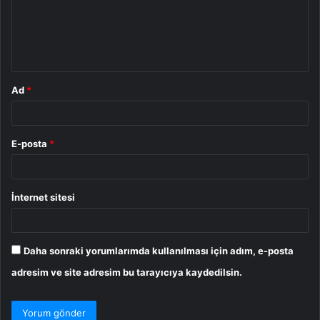
u
m
*
Ad
*
E-posta
*
İnternet sitesi
Daha sonraki yorumlarımda kullanılması için adım, e-posta
adresim ve site adresim bu tarayıcıya kaydedilsin.