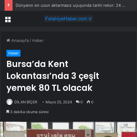
Dünyanın en uzun aktarmasız uçuşunda tarihi rekor: 24 saatten fazla havada kaldılar
Menü
Anasayfa
/
Haber
Haber
Bursa’da Kent
Lokantası’nda 3 çeşit
yemek 80 TL olacak
DİLAN BİÇER
Mayıs 25, 2024
0
0
3 dakika okuma süresi