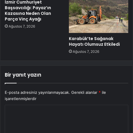
İzmir Cumhuriyet
Başsavcılığı: Payaz’ın
Kazasına Neden Olan
Parça Vinç Ayağı
Ağustos 7, 2026
Karabük’te Sağanak
Hayatı Olumsuz Etkiledi
Ağustos 7, 2026
Bir yanıt yazın
E-posta adresiniz yayınlanmayacak.
Gerekli alanlar
*
ile
işaretlenmişlerdir
Y
o
r