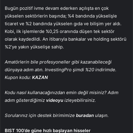
Bugün pozitif ivme devam ederken açılışta en çok
yükselen sektörlerin başında; %4 bandında yükselişle
ticaret
ve %2 bandında yükselen
gıda
ve
bilişim
yer aldı.
Kobi
, ilk işlemlerde %0,25 oranında düşen tek sektör
olarak kaydedildi. An itibarıyla
bankalar
ve
holding
sektörü
%2’ye yakın yükselişe sahip.
Amatörlerin bile profesyoneller gibi kazanabileceği
dünyaya adım atın. InvestingPro şimdi %20 indirimde.
Kupon kodu:
KAZAN
Kodu nasıl kullanacağınızdan emin değil misiniz? Adım
adım gösterdiğimiz
videoyu
izleyebilirsiniz.
Sorularınız için destek birimimize
buradan
ulaşın.
BIST 100’de güne hızlı başlayan hisseler