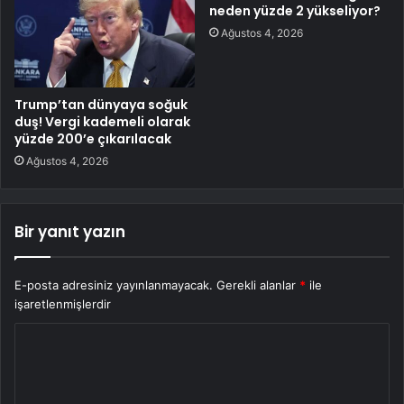
neden yüzde 2 yükseliyor?
Ağustos 4, 2026
Trump’tan dünyaya soğuk
duş! Vergi kademeli olarak
yüzde 200’e çıkarılacak
Ağustos 4, 2026
Bir yanıt yazın
E-posta adresiniz yayınlanmayacak.
Gerekli alanlar
*
ile
işaretlenmişlerdir
Y
o
r