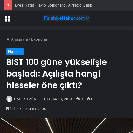
Brezilya’da Flavio Bolsonaro, Alfredo Gaspar’ı yardımcısı seçti
Menü
Anasayfa
/
Ekonomi
Ekonomi
BIST 100 güne yükselişle
başladı: Açılışta hangi
hisseler öne çıktı?
ÜMİT SAVĞA
Haziran 13, 2024
0
0
1 dakika okuma süresi