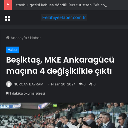
İstanbul gezisi kabusa döndü! Rus turistten “Welcome to Türkiye” göndermesi
Menü
Anasayfa
/
Haber
Haber
Beşiktaş, MKE Ankaragücü
maçına 4 değişiklikle çıktı
NURCAN BAYRAM
Nisan 20, 2024
0
0
1 dakika okuma süresi