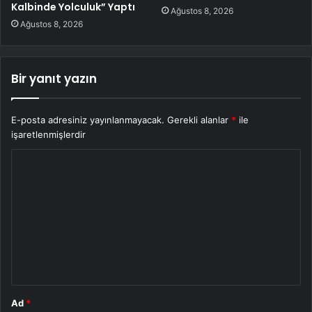
Kalbinde Yolculuk” Yaptı
Ağustos 8, 2026
Ağustos 8, 2026
Bir yanıt yazın
E-posta adresiniz yayınlanmayacak.
Gerekli alanlar
*
ile
işaretlenmişlerdir
Y
o
r
u
m
*
Ad
*