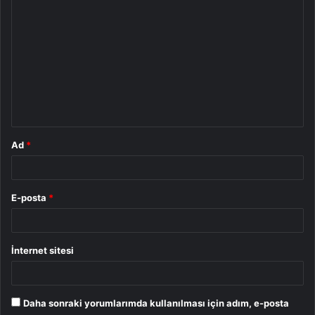
o
r
u
m
*
Ad
*
E-posta
*
İnternet sitesi
Daha sonraki yorumlarımda kullanılması için adım, e-posta