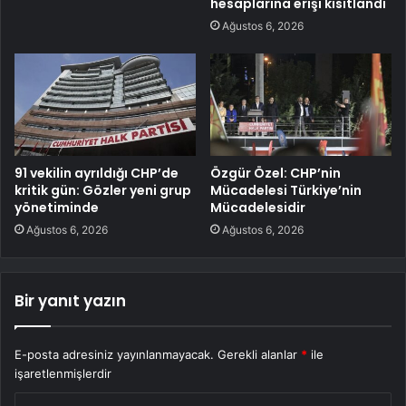
hesaplarına erişi kısıtlandı
Ağustos 6, 2026
91 vekilin ayrıldığı CHP’de
Özgür Özel: CHP’nin
kritik gün: Gözler yeni grup
Mücadelesi Türkiye’nin
yönetiminde
Mücadelesidir
Ağustos 6, 2026
Ağustos 6, 2026
Bir yanıt yazın
E-posta adresiniz yayınlanmayacak.
Gerekli alanlar
*
ile
işaretlenmişlerdir
Y