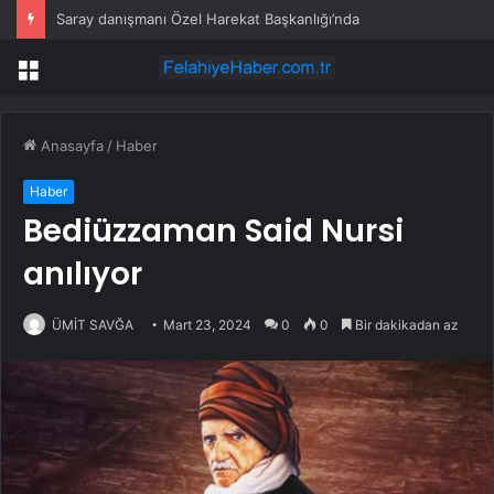
Saray danışmanı Özel Harekat Başkanlığı’nda
Menü
Anasayfa
/
Haber
Haber
Bediüzzaman Said Nursi
anılıyor
ÜMİT SAVĞA
Mart 23, 2024
0
0
Bir dakikadan az