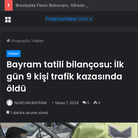
Brezilya’da Flavio Bolsonaro, Alfredo Gaspar’ı yardımcısı seçti
Menü
Anasayfa
/
Haber
Haber
Bayram tatili bilançosu: İlk
gün 9 kişi trafik kazasında
öldü
NURCAN BAYRAM
Nisan 7, 2024
0
0
1 dakika okuma süresi