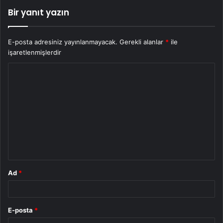
Bir yanıt yazın
E-posta adresiniz yayınlanmayacak.
Gerekli alanlar
*
ile
işaretlenmişlerdir
Y
o
r
u
m
*
Ad
*
E-posta
*