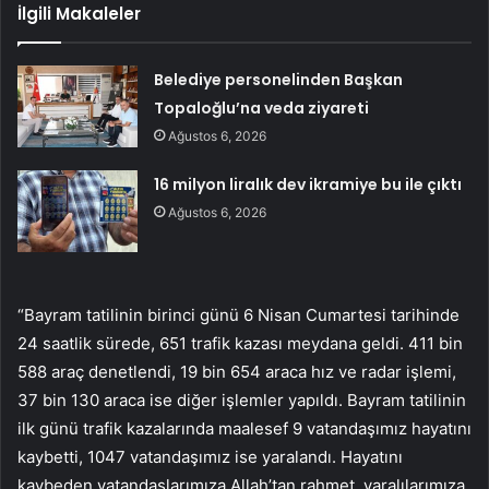
İlgili Makaleler
Belediye personelinden Başkan
Topaloğlu’na veda ziyareti
Ağustos 6, 2026
16 milyon liralık dev ikramiye bu ile çıktı
Ağustos 6, 2026
“Bayram tatilinin birinci günü 6 Nisan Cumartesi tarihinde
24 saatlik sürede, 651 trafik kazası meydana geldi. 411 bin
588 araç denetlendi, 19 bin 654 araca hız ve radar işlemi,
37 bin 130 araca ise diğer işlemler yapıldı. Bayram tatilinin
ilk günü trafik kazalarında maalesef 9 vatandaşımız hayatını
kaybetti, 1047 vatandaşımız ise yaralandı. Hayatını
kaybeden vatandaşlarımıza Allah’tan rahmet, yaralılarımıza