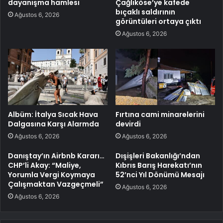
dayanışma hamlesi
Çağlıköse’ye kafede
bıçaklı saldırının
Ağustos 6, 2026
görüntüleri ortaya çıktı
Ağustos 6, 2026
Albüm: İtalya Sıcak Hava
Fırtına cami minarelerini
Dalgasına Karşı Alarmda
devirdi
Ağustos 6, 2026
Ağustos 6, 2026
Danıştay’ın Airbnb Kararı…
Dışişleri Bakanlığı’ndan
CHP’li Akay: “Maliye,
Kıbrıs Barış Harekatı’nın
Yorumla Vergi Koymaya
52’nci Yıl Dönümü Mesajı
Çalışmaktan Vazgeçmeli”
Ağustos 6, 2026
Ağustos 6, 2026