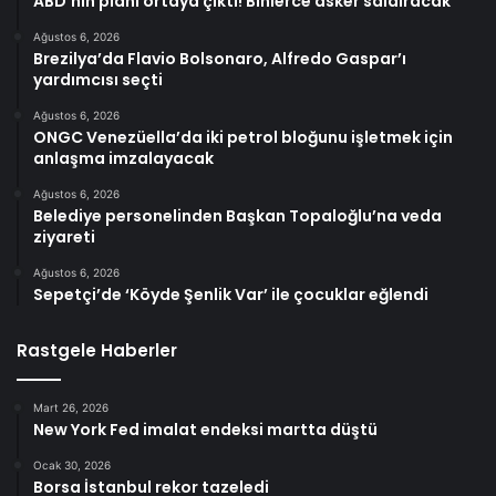
ABD’nin planı ortaya çıktı! Binlerce asker saldıracak
Ağustos 6, 2026
Brezilya’da Flavio Bolsonaro, Alfredo Gaspar’ı
yardımcısı seçti
Ağustos 6, 2026
ONGC Venezüella’da iki petrol bloğunu işletmek için
anlaşma imzalayacak
Ağustos 6, 2026
Belediye personelinden Başkan Topaloğlu’na veda
ziyareti
Ağustos 6, 2026
Sepetçi’de ‘Köyde Şenlik Var’ ile çocuklar eğlendi
Rastgele Haberler
Mart 26, 2026
New York Fed imalat endeksi martta düştü
Ocak 30, 2026
Borsa İstanbul rekor tazeledi