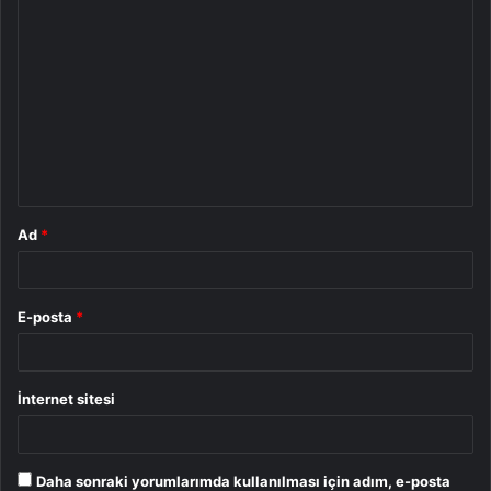
Y
o
r
u
m
*
Ad
*
E-posta
*
İnternet sitesi
Daha sonraki yorumlarımda kullanılması için adım, e-posta