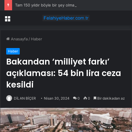
Tam 150 yıldır böyle bir şey olmamıştı: 2027’de dünya için kritik süreç başlıyor
Menü
Anasayfa
/
Haber
Haber
Bakandan ‘milliyet farkı’
açıklaması: 54 bin lira ceza
kesildi
DİLAN BİÇER
Nisan 30, 2024
0
0
Bir dakikadan az