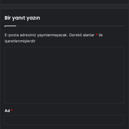
Bir yanıt yazın
E-posta adresiniz yayınlanmayacak.
Gerekli alanlar
*
ile
işaretlenmişlerdir
Y
o
r
u
m
*
Ad
*