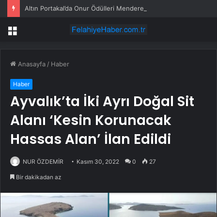
Altın Portakal’da Onur Ödülleri Menderes Samancılar ve Tilbe Saran’a
Menü
Anasayfa
/
Haber
Haber
Ayvalık’ta İki Ayrı Doğal Sit
Alanı ‘Kesin Korunacak
Hassas Alan’ İlan Edildi
NUR ÖZDEMİR
Kasım 30, 2022
0
27
Bir dakikadan az