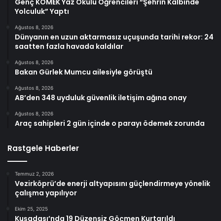
Genç KOMEK Yaz Okulu Öğrencileri “Şehrin Kalbinde
Yolculuk” Yaptı
Ağustos 8, 2026
Dünyanın en uzun aktarmasız uçuşunda tarihi rekor: 24
saatten fazla havada kaldılar
Ağustos 8, 2026
Bakan Gürlek Mumcu ailesiyle görüştü
Ağustos 8, 2026
AB’den 348 uyduluk güvenlik iletişim ağına onay
Ağustos 8, 2026
Araç sahipleri 2 gün içinde o parayı ödemek zorunda
Rastgele Haberler
Temmuz 2, 2026
Vezirköprü’de enerji altyapısını güçlendirmeye yönelik
çalışma yapılıyor
Ekim 25, 2025
Kuşadası’nda 19 Düzensiz Göçmen Kurtarıldı