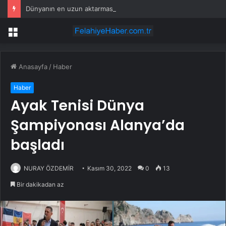
Dünyanın en uzun aktarmasız uçuşunda tarihi rekor: 24 saatten fazla havada kaldılar
Menü
Anasayfa
/
Haber
Haber
Ayak Tenisi Dünya
Şampiyonası Alanya’da
başladı
NURAY ÖZDEMİR
Kasım 30, 2022
0
13
Bir dakikadan az