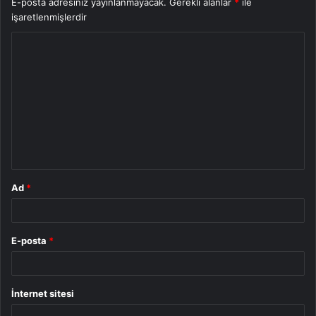
E-posta adresiniz yayınlanmayacak.
Gerekli alanlar
*
ile
işaretlenmişlerdir
Y
o
r
u
m
*
Ad
*
E-posta
*
İnternet sitesi