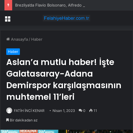
Brezilya’da Flavio Bolsonaro, Alfredo Gaspar’ı yardımcısı seçti
Menü
Anasayfa
/
Haber
Haber
Aslan’a mutlu haber! İşte
Galatasaray-Adana
Demirspor karşılaşmasının
muhtemel 11’leri
FATİH İNCİ KENAR
Nisan 1, 2023
0
11
Bir dakikadan az