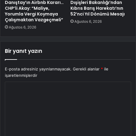
Danıştay’ın Airbnb Kararı…
Dışişleri Bakanlığı’ndan
CHP’li Akay: “Maliye,
Kıbrıs Barış Harekatı’nın
Yorumla Vergi Koymaya
52’nci Yıl Dönümü Mesajı
Çalışmaktan Vazgeçmeli”
Ağustos 6, 2026
Ağustos 6, 2026
Bir yanıt yazın
E-posta adresiniz yayınlanmayacak.
Gerekli alanlar
*
ile
işaretlenmişlerdir
Y
o
r
u
m
*