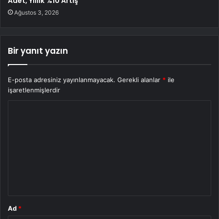
Adet, Yıllık %10 Artış
Ağustos 3, 2026
Bir yanıt yazın
E-posta adresiniz yayınlanmayacak.
Gerekli alanlar
*
ile
işaretlenmişlerdir
Y
o
r
u
m
*
Ad
*