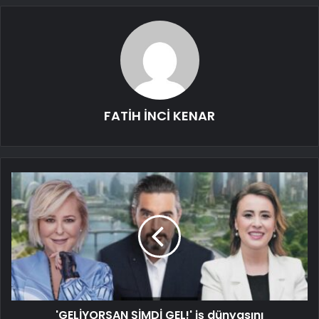
FATİH İNCİ KENAR
'GELİYORSAN ŞİMDİ GEL!' iş dünyasını