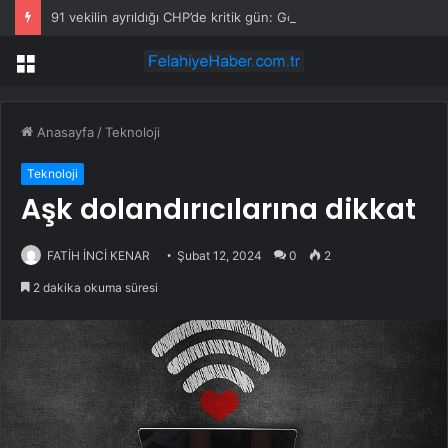
91 vekilin ayrıldığı CHP’de kritik gün: Gözler yeni grup yönetiminde
Menü
Anasayfa
/
Teknoloji
Teknoloji
Aşk dolandırıcılarına dikkat
FATİH İNCİ KENAR
Şubat 12, 2024
0
2
2 dakika okuma süresi