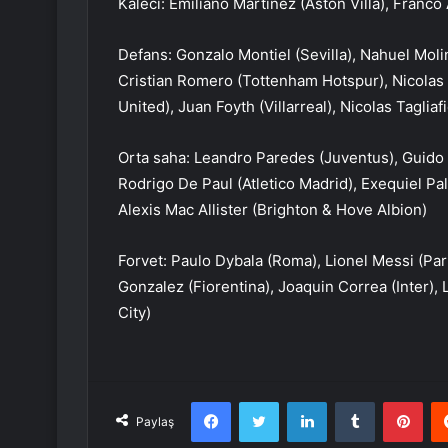
Kaleci: Emiliano Martinez (Aston Villa), Franco 
Defans: Gonzalo Montiel (Sevilla), Nahuel Molin
Cristian Romero (Tottenham Hotspur), Nicolas
United), Juan Foyth (Villarreal), Nicolas Taglia
Orta saha: Leandro Paredes (Juventus), Guido 
Rodrigo De Paul (Atletico Madrid), Exequiel Pa
Alexis Mac Allister (Brighton & Hove Albion)
Forvet: Paulo Dybala (Roma), Lionel Messi (Par
Gonzalez (Fiorentina), Joaquin Correa (Inter), 
City)
Facebook
Twitter
LinkedIn
Tumblr
Pint
Paylaş