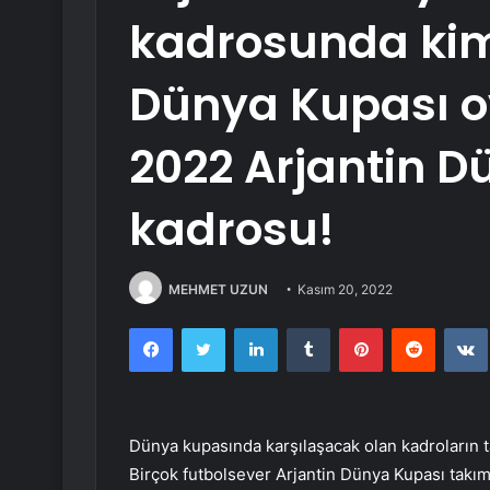
kadrosunda kiml
Dünya Kupası o
2022 Arjantin 
kadrosu!
MEHMET UZUN
Kasım 20, 2022
Facebook
Twitter
LinkedIn
Tumblr
Pinterest
Reddit
Dünya kupasında karşılaşacak olan kadroların t
Birçok futbolsever Arjantin Dünya Kupası takım