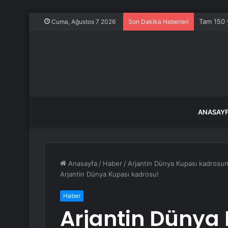
Tam 150 y
Cuma, Ağustos 7 2026
Son Dakika Haberleri
ANASAY
Anasayfa
/
Haber
/
Arjantin Dünya Kupası kadrosun
Arjantin Dünya Kupası kadrosu!
Haber
Arjantin Dünya