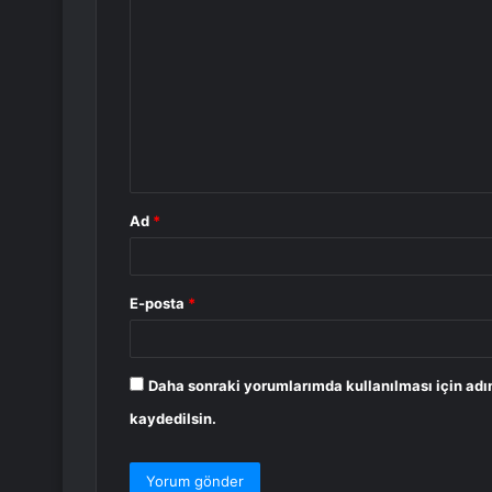
o
r
u
m
*
Ad
*
E-posta
*
Daha sonraki yorumlarımda kullanılması için adı
kaydedilsin.