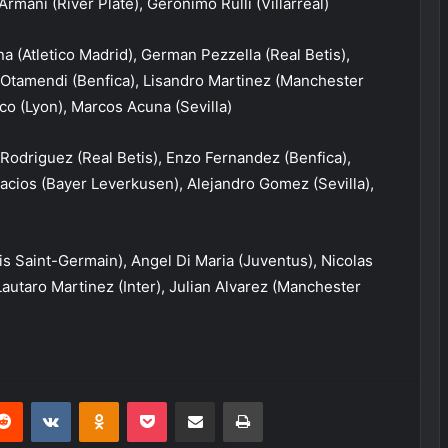
Armani (River Plate), Geronimo Rulli (Villarreal)
a (Atletico Madrid), German Pezzella (Real Betis),
 Otamendi (Benfica), Lisandro Martinez (Manchester
fico (Lyon), Marcos Acuna (Sevilla)
Rodriguez (Real Betis), Enzo Fernandez (Benfica),
lacios (Bayer Leverkusen), Alejandro Gomez (Sevilla),
is Saint-Germain), Angel Di Maria (Juventus), Nicolas
Lautaro Martinez (Inter), Julian Alvarez (Manchester
erest
Reddit
VKontakte
Odnoklassniki
Pocket
E-Posta ile paylaş
Yazdır