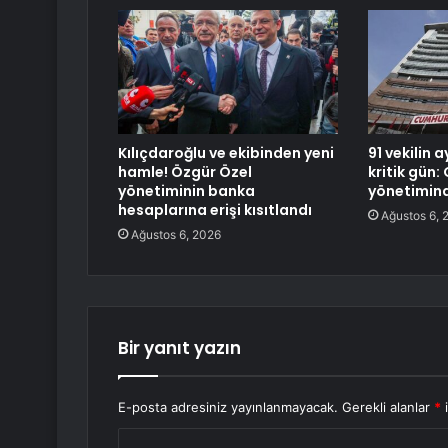
Kılıçdaroğlu ve ekibinden yeni
91 vekilin 
hamle! Özgür Özel
kritik gün:
yönetiminin banka
yönetimin
hesaplarına erişi kısıtlandı
Ağustos 6, 
Ağustos 6, 2026
Bir yanıt yazın
E-posta adresiniz yayınlanmayacak.
Gerekli alanlar
*
i
Y