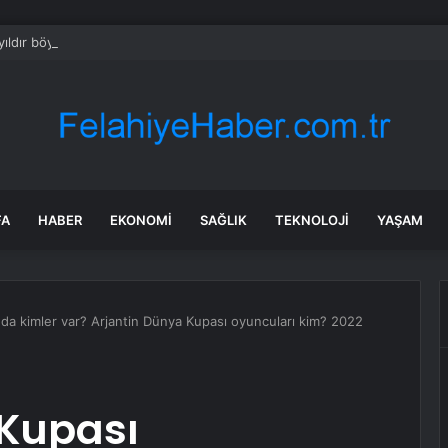
ıldır böyle bir şey olmamıştı: 2027’de dünya için kritik süreç başlıyor
FA
HABER
EKONOMI
SAĞLIK
TEKNOLOJI
YAŞAM
da kimler var? Arjantin Dünya Kupası oyuncuları kim? 2022
 Kupası