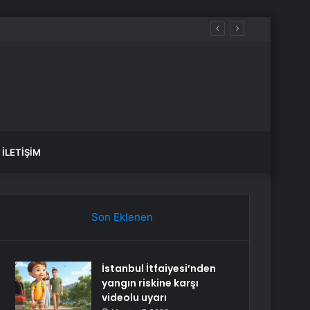
İLETIŞIM
Son Eklenen
İstanbul İtfaiyesi’nden
yangın riskine karşı
videolu uyarı