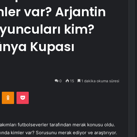
er var? Arjantin
yuncuları kim?
Dünya Kupası
0
15
1 dakika okuma süresi
VKontakte
Odnoklassniki
Pocket
akımları futbolseverler tarafından merak konusu oldu.
ında kimler var? Sorusunu merak ediyor ve araştırıyor.