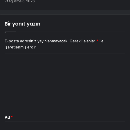
Ağustos 6, 2026
Bir yanıt yazın
E-posta adresiniz yayınlanmayacak.
Gerekli alanlar
*
ile
işaretlenmişlerdir
Y
o
r
u
m
*
Ad
*