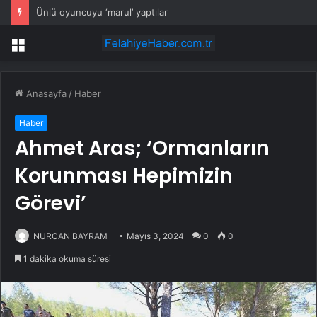
Ünlü oyuncuyu ‘marul’ yaptılar
Menü
Anasayfa
/
Haber
Haber
Ahmet Aras; ‘Ormanların
Korunması Hepimizin
Görevi’
NURCAN BAYRAM
Mayıs 3, 2024
0
0
1 dakika okuma süresi