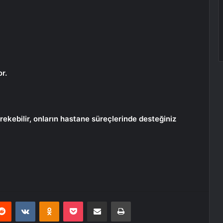
r.
rekebilir, onların hastane süreçlerinde desteğiniz
erest
Reddit
VKontakte
Odnoklassniki
Pocket
E-Posta ile paylaş
Yazdır