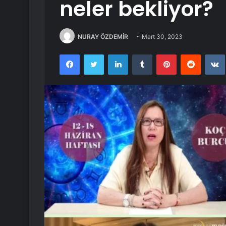
neler bekliyor?
NURAY ÖZDEMİR
Mart 30, 2023
Facebook
Twitter
LinkedIn
Tumblr
Pinterest
Reddit