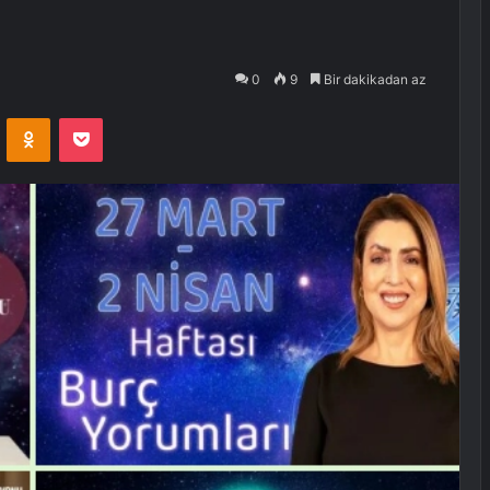
0
9
Bir dakikadan az
VKontakte
Odnoklassniki
Pocket