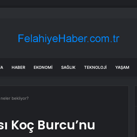
nın en uzun aktarmasız uçuşunda tarihi rekor: 24 saatten fazla havada k
FA
HABER
EKONOMI
SAĞLIK
TEKNOLOJI
YAŞAM
neler bekliyor?
sı Koç Burcu’nu