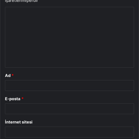
işaretlenmişlerdir
Y
o
r
u
m
*
Ad
*
E-posta
*
İnternet sitesi