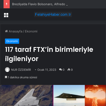
Brezilya’da Flavio Bolsonaro, Alfredo Gaspar’ı yardımcısı seçti
Menü
Anasayfa
/
Ekonomi
Ekonomi
117 taraf FTX’in birimleriyle
ilgileniyor
NUR ÖZDEMİR
Ocak 11, 2023
0
9
1 dakika okuma süresi