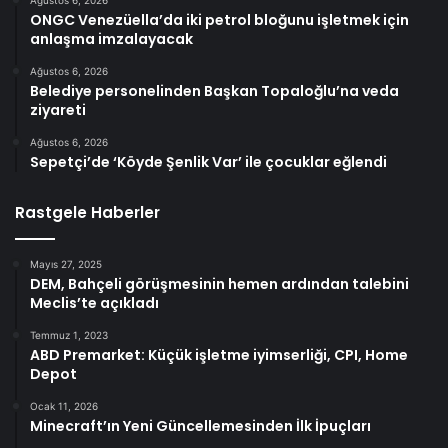
Ağustos 6, 2026
ONGC Venezüella’da iki petrol bloğunu işletmek için
anlaşma imzalayacak
Ağustos 6, 2026
Belediye personelinden Başkan Topaloğlu’na veda
ziyareti
Ağustos 6, 2026
Sepetçi’de ‘Köyde Şenlik Var’ ile çocuklar eğlendi
Rastgele Haberler
Mayıs 27, 2025
DEM, Bahçeli görüşmesinin hemen ardından talebini
Meclis’te açıkladı
Temmuz 1, 2023
ABD Premarket: Küçük işletme iyimserliği, CPI, Home
Depot
Ocak 11, 2026
Minecraft’ın Yeni Güncellemesinden İlk İpuçları