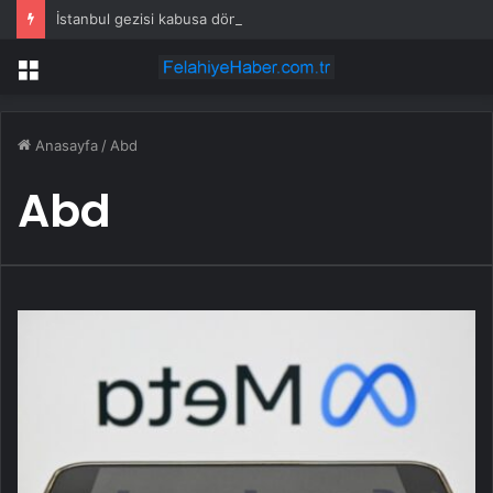
İstanbul gezisi kabusa döndü! Rus turistten “Welcome to Türkiye” göndermesi
Menü
Anasayfa
/
Abd
Abd